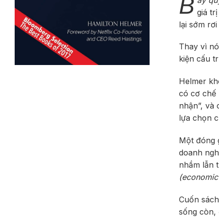
B
giá tr
lại sớm rơ
Thay vì nó
kiện cấu t
Helmer khô
có cơ chế 
nhận”, và 
lựa chọn c
Một đóng 
doanh nghi
nhầm lẫn t
(economic
Cuốn sách
sống còn, 