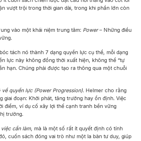
ận vượt trội trong thời gian dài, trong khi phần lớn còn
trung vào một khái niệm trung tâm:
Power
– Những điều
vững.
bóc tách nó thành 7 dạng quyền lực cụ thể, mỗi dạng
uyền lực này không đồng thời xuất hiện, không thể “tự
ắn hạn. Chúng phải được tạo ra thông qua một chuỗi
ộ về quyền lực (Power Progression)
. Helmer cho rằng
 giai đoạn: Khởi phát, tăng trưởng hay ổn định. Việc
i điểm, ví dụ cố xây lợi thế cạnh tranh bền vững
ị trường.
 việc cần làm
, mà là một số rất ít quyết định có tính
đó, cuốn sách đóng vai trò như một la bàn tư duy, giúp