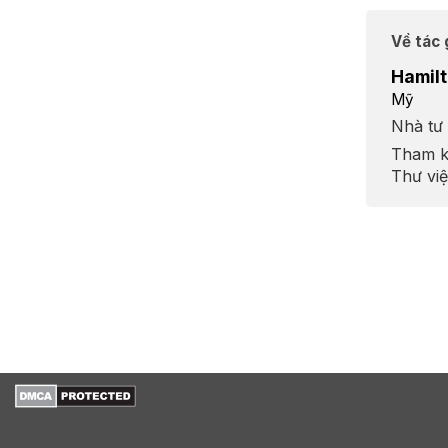
Về tác 
Hamil
Mỹ
Nhà tư 
Tham k
Thư việ