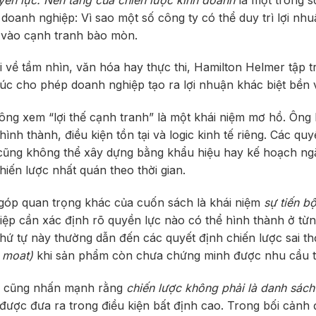
ị doanh nghiệp: Vì sao một số công ty có thể duy trì lợi nhu
i vào cạnh tranh bào mòn.
i về tầm nhìn, văn hóa hay thực thi, Hamilton Helmer tập 
rúc cho phép doanh nghiệp tạo ra lợi nhuận khác biệt bền 
ng xem “lợi thế cạnh tranh” là một khái niệm mơ hồ. Ông 
hình thành, điều kiện tồn tại và logic kinh tế riêng. Các q
cũng không thể xây dựng bằng khẩu hiệu hay kế hoạch ng
hiến lược nhất quán theo thời gian.
góp quan trọng khác của cuốn sách là khái niệm
sự tiến b
ệp cần xác định rõ quyền lực nào có thể hình thành ở từng
hứ tự này thường dẫn đến các quyết định chiến lược sai thờ
 moat)
khi sản phẩm còn chưa chứng minh được nhu cầu th
 cũng nhấn mạnh rằng
chiến lược không phải là danh sách
được đưa ra trong điều kiện bất định cao. Trong bối cảnh 