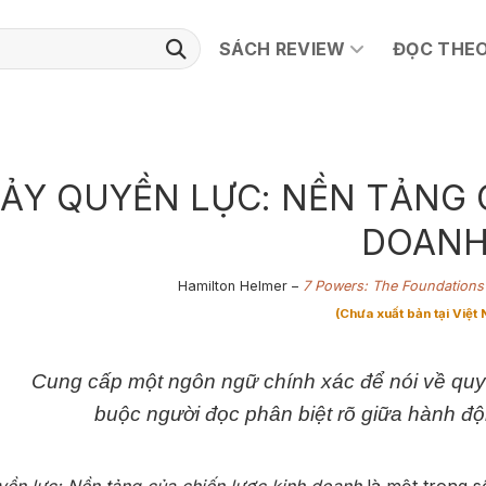
SÁCH REVIEW
ĐỌC THEO
ẢY QUYỀN LỰC: NỀN TẢNG 
DOAN
Hamilton Helmer –
7 Powers: The Foundations 
(Chưa xuất bản tại Việt
​Cung cấp một ngôn ngữ chính xác để nói về quy
buộc người đọc phân biệt rõ giữa hành độ
yền lực: Nền tảng của chiến lược kinh doanh
là một trong số