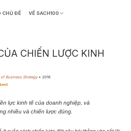
 CHỦ ĐỀ
VỀ SACH100
CỦA CHIẾN LƯỢC KINH
H
of Business Strategy
• 2​016
 Nam)
ền lực kinh tế của doanh nghiệp, và
ng nhiều và chiến lược đúng.
 ít cuốn sách chiến lược đặt câu hỏi thẳng vào cốt lõi