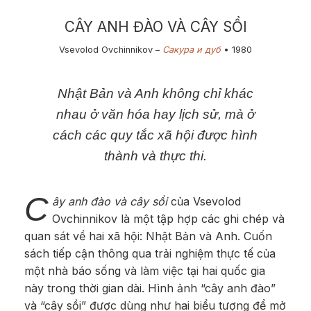
CÂY ANH ĐÀO VÀ CÂY SỒI
Vsevolod Ovchinnikov –
Сакура и дуб
• 1​980
​Nhật Bản và Anh không chỉ khác
nhau ở văn hóa hay lịch sử, mà ở
cách các quy tắc xã hội được hình
thành và thực thi.
C
ây anh đào và cây sồi
của Vsevolod
Ovchinnikov là một tập hợp các ghi chép và
quan sát về hai xã hội: Nhật Bản và Anh. Cuốn
sách tiếp cận thông qua trải nghiệm thực tế của
một nhà báo sống và làm việc tại hai quốc gia
này trong thời gian dài. Hình ảnh “cây anh đào”
và “cây sồi” được dùng như hai biểu tượng để mở