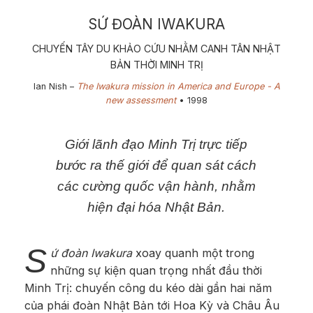
SỨ ĐOÀN IWAKURA
CHUYẾN TÂY DU KHẢO CỨU NHẰM CANH TÂN NHẬT
BẢN THỜI MINH TRỊ
Ian Nish –
The Iwakura mission in America and Europe - A
new assessment
• 1​998
​Giới lãnh đạo Minh Trị trực tiếp
bước ra thế giới để quan sát cách
các cường quốc vận hành, nhằm
hiện đại hóa Nhật Bản.
S
ứ đoàn Iwakura
xoay quanh một trong
những sự kiện quan trọng nhất đầu thời
Minh Trị: chuyến công du kéo dài gần hai năm
của phái đoàn Nhật Bản tới Hoa Kỳ và Châu Âu