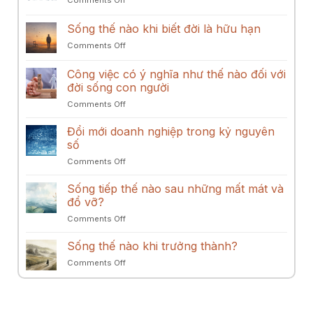
sự
thế
Nhật
Con
mở
giới
Bản
người
rộng
Sống thế nào khi biết đời là hữu hạn
trong
năng
on
Comments Off
các
lực
Sống
mối
tư
thế
quan
Công việc có ý nghĩa như thế nào đối với
duy
nào
hệ
đời sống con người
khi
gắn
on
Comments Off
biết
bó
Công
đời
việc
là
Đổi mới doanh nghiệp trong kỷ nguyên
có
hữu
số
ý
hạn
on
Comments Off
nghĩa
Đổi
như
mới
Sống tiếp thế nào sau những mất mát và
thế
doanh
nào
đổ vỡ?
nghiệp
đối
on
Comments Off
trong
với
Sống
kỷ
đời
tiếp
Sống thế nào khi trưởng thành?
nguyên
sống
thế
số
con
on
Comments Off
nào
người
Sống
sau
thế
những
nào
mất
khi
mát