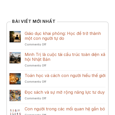
BÀI VIẾT MỚI NHẤT
Giáo dục khai phóng: Học để trở thành
một con người tự do
on
Comments Off
Giáo
dục
Minh Trị là cuộc tái cấu trúc toàn diện xã
khai
hội Nhật Bản
phóng:
on
Comments Off
Học
Minh
để
Trị
Toán học và cách con người hiểu thế giới
trở
là
thành
on
Comments Off
cuộc
một
Toán
tái
con
học
Đọc sách và sự mở rộng năng lực tư duy
cấu
người
và
trúc
tự
on
Comments Off
cách
toàn
do
Đọc
con
diện
sách
người
Con người trong các mối quan hệ gắn bó
xã
và
hiểu
hội
on
Comments Off