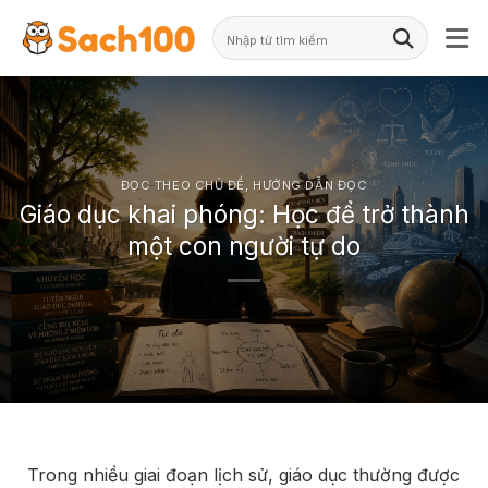
Skip
to
content
ĐỌC THEO CHỦ ĐỀ
,
HƯỚNG DẪN ĐỌC
Giáo dục khai phóng: Học để trở thành
một con người tự do
Trong nhiều giai đoạn lịch sử, giáo dục thường được