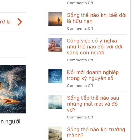
on
Comments Off
mở
Con
rộng
người
Sống thế nào khi biết đời
năng
trong
lực
là hữu hạn
rở lại
các
tư
on
Comments Off
mối
duy
Sống
quan
thế
Công việc có ý nghĩa
hệ
nào
gắn
như thế nào đối với đời
khi
bó
sống con người
biết
on
Comments Off
đời
Công
là
việc
hữu
Đổi mới doanh nghiệp
có
hạn
trong kỷ nguyên số
ý
on
Comments Off
nghĩa
Đổi
như
mới
Sống tiếp thế nào sau
thế
doanh
nào
những mất mát và đổ
nghiệp
đối
vỡ?
trong
với
on
Comments Off
kỷ
đời
n người
Sống
nguyên
sống
tiếp
số
Sống thế nào khi trưởng
con
thế
người
thành?
nào