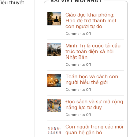
BÀI VIẾT MỚI NHẤT
Tiểu thuyết
Giáo dục khai phóng:
Học để trở thành một
con người tự do
on
Comments Off
Giáo
dục
Minh Trị là cuộc tái cấu
khai
trúc toàn diện xã hội
phóng:
Nhật Bản
Học
on
Comments Off
để
Minh
trở
Trị
thành
Toán học và cách con
là
một
người hiểu thế giới
cuộc
con
on
Comments Off
tái
người
Toán
cấu
tự
học
Đọc sách và sự mở rộng
trúc
do
và
toàn
năng lực tư duy
cách
diện
on
Comments Off
con
xã
Đọc
người
hội
sách
Con người trong các mối
hiểu
Nhật
và
thế
quan hệ gắn bó
Bản
sự
giới