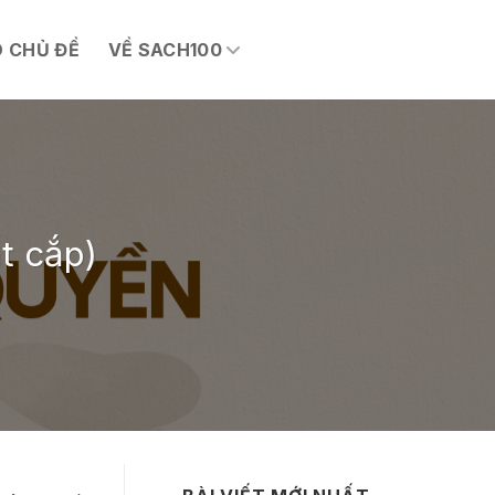
 CHỦ ĐỀ
VỀ SACH100
t cắp)