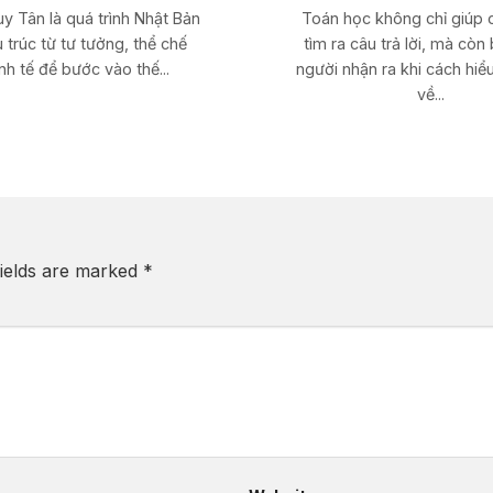
uy Tân là quá trình Nhật Bản
Toán học không chỉ giúp 
u trúc từ tư tưởng, thể chế
tìm ra câu trả lời, mà cò
nh tế để bước vào thế...
người nhận ra khi cách hiể
về...
fields are marked
*